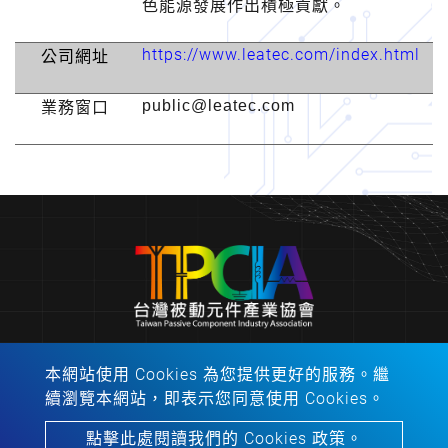
色能源發展作出積極貢獻。
https://www.leatec.com/index.html
公司網址
public@leatec.com
業務窗口
本網站使用 Cookies 為您提供更好的服務。繼
會址：310401新竹縣竹東鎮中興路４段195號53館2
續瀏覽本網站，即表示您同意使用 Cookies。
樓213之1室
電話：
06-2757575
分機：62445
點擊此處閱讀我們的 Cookies 政策。