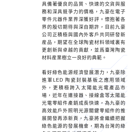
具備著優良的品質、快速的交貨與服
務和深具競爭力的價格，九豪在電子
零件元器件業界深獲好評。懷抱著各
界的殷切期待與深自期許，目前九豪
公司正積極與國內外客戶共同研發新
産品，期望在全球陶瓷材料領域裏有
更創新與卓越的貢獻，並爲臺灣陶瓷
材料産業樹立一良好的典範。
看好綠色能源經濟發展潛力，九豪除
進軍
LED
陶瓷封裝基板之應用領域
外，更積極跨入太陽能光電產品市
場，近年在連接器、接線盒等太陽能
光電零組件產銷成長快速，為九豪的
高效能戶外照明光源關鍵零組件的推
展開發再添新頁，九豪將會繼續把握
綠色能源的發展機會，期為台灣的綠