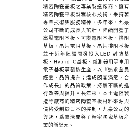
精密陶瓷基板之專業製造廠商。擁有
精密陶瓷平板製程核心技術，秉持著
專業技術與服務精神，多年來，九豪
公司不斷的成長與茁壯，陸續開發了
高壓電阻基板、可變電阻基板、排阻
基板、晶片電阻基板、晶片排阻基板
並于近年陸續開發投入
LED
封裝基
板、
Hybrid IC
基板、感測器用等車用
電子基板等製造生産，以『追求全員
經營，品質提升；達成顧客滿意，合
作成長』的品質政策，持續不斷的進
行改善與提升。長年來，本土電阻製
造等廠商的精密陶瓷基板材料來源與
價格受制於日本的控制，九豪公司的
興起，爲臺灣開啓了精密陶瓷基板産
業的新紀元。