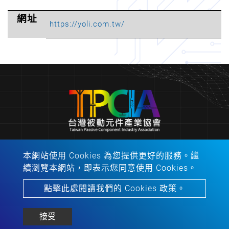
網址
https://yoli.com.tw/
本網站使用 Cookies 為您提供更好的服務。繼
會址：310401新竹縣竹東鎮中興路４段195號53館2
續瀏覽本網站，即表示您同意使用 Cookies。
樓213之1室
電話：
06-2757575
分機：62445
點擊此處閱讀我們的 Cookies 政策。
Copyright © 2022-2026 台灣被動元件產業協會 All rights
reserved.
Atteipo.
網站地圖
接受