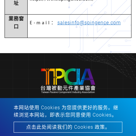
址
業務窗
salesinfo@spingence.com
E-mail
：
口
本网站使用 Cookies 为您提供更好的服务。继
會址：310401新竹县竹东镇中兴路４段195号53馆2
续浏览本网站，即表示您同意使用 Cookies。
楼213之1室
電話：
06-2757575
分機：62445
点击此处阅读我们的 Cookies 政策。
Copyright © 2022-2026 All rights reserved.
Atteipo.
网