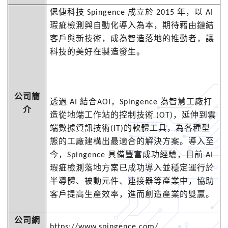
偲倢科技
Spingence
成立於
2015
年，以
AI
瑕疵檢測與自動化導入為本，期待藉由鏈結
客戶與新技術，成為智造落地的推動者，讓
科技的美好在製造發生。
公司簡
透過
AI
結合
AOI
，
Spingence
為智慧工廠打
介
造從地端工作站的控制技術
(OT)
，延伸到雲
端數據資訊技術
(IT)
的軟體工具，為各種型
態的工廠建構出最適合的解決方案。導入至
今，
Spingence
具備豐富成功經驗，目前
AI
瑕疵檢測落地方案已成功導入並穩定運行於
半導體、被動元件、連接器等產業中，協助
客戶提高生產效率，進而創造產業的雙贏。
公司網
https://www.spingence.com/