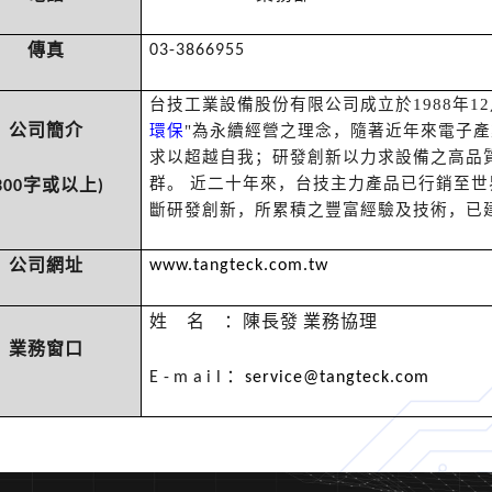
03-3866955
傳真
台技工業設備股份有限公司成立於1988年12
環保
"
為永續經營之理念，隨著近年來電子產
公司簡介
求以超越自我；研發創新以力求設備之高品
群。 近二十年來，台技主力產品已行銷至
300
字或以上
)
斷研發創新，所累積之豐富經驗及技術，已
www.tangteck.com.tw
公司網址
姓名
：陳長發
業務協理
業務窗口
E-mail
：
service@tangteck.com